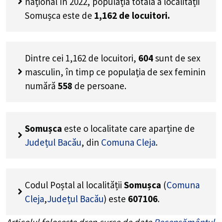
național în 2022, populația totală a localității
Somușca este de
1,162
de locuitori.
Dintre cei
1,162
de locuitori,
604
sunt de sex
masculin, în timp ce populația de sex feminin
numără
558
de persoane.
Somușca
este o localitate care aparține de
Județul Bacău
, din
Comuna Cleja
.
Codul Poștal al localității
Somușca
(
Comuna
Cleja
,
Județul Bacău
) este
607106
.
Articolul folosește drep surse de date
Recensământul