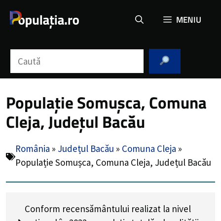
Sari
MENIU
la
conținut
Caută
Populație Somușca, Comuna
Cleja, Județul Bacău
România
»
Județul Bacău
»
Comuna Cleja
»
Populație Somușca, Comuna Cleja, Județul Bacău
Conform recensământului realizat la nivel