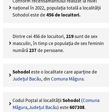
Conform recensământului realizat la nivel
național în 2022, populația totală a localității
Sohodol este de
456
de locuitori.
Dintre cei
456
de locuitori,
219
sunt de sex
masculin, în timp ce populația de sex feminin
numără
237
de persoane.
Sohodol
este o localitate care aparține de
Județul Bacău
, din
Comuna Măgura
.
Codul Poștal al localității
Sohodol
(
Comuna
Măgura
,
Județul Bacău
) este
607308
.