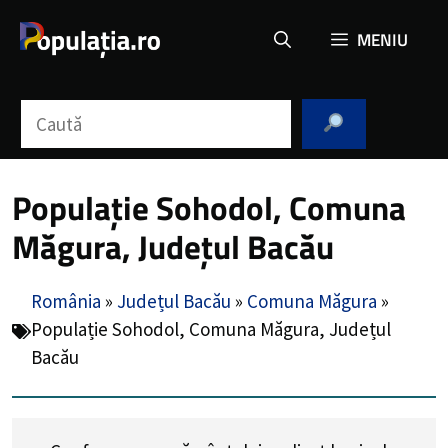
Sari
MENIU
la
conținut
Caută
Populație Sohodol, Comuna
Măgura, Județul Bacău
România
»
Județul Bacău
»
Comuna Măgura
»
Populație Sohodol, Comuna Măgura, Județul
Bacău