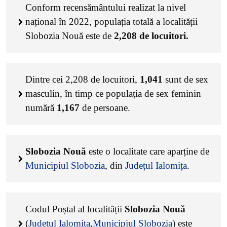
Conform recensământului realizat la nivel
național în 2022, populația totală a localității
Slobozia Nouă este de
2,208
de locuitori.
Dintre cei
2,208
de locuitori,
1,041
sunt de sex
masculin, în timp ce populația de sex feminin
numără
1,167
de persoane.
Slobozia Nouă
este o localitate care aparține de
Municipiul Slobozia
, din
Județul Ialomița
.
Codul Poștal al localității
Slobozia Nouă
(
Județul Ialomița
,
Municipiul Slobozia
) este