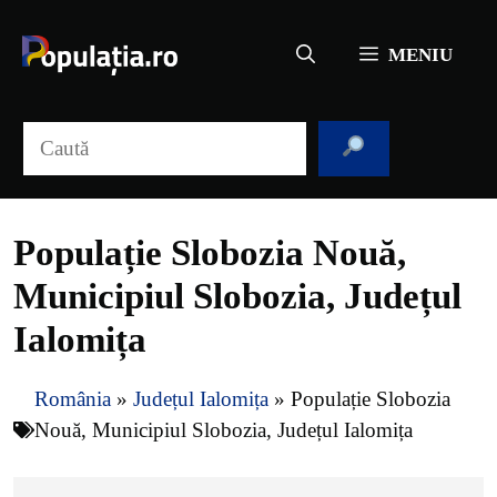
Sari
la
MENIU
conținut
Caută
Populație Slobozia Nouă,
Municipiul Slobozia, Județul
Ialomița
România
»
Județul Ialomița
»
Populație Slobozia
Nouă, Municipiul Slobozia, Județul Ialomița