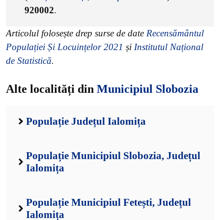
920002
.
Articolul folosește drep surse de date
Recensământul
Populației Și Locuințelor 2021
și
Institutul Național
de Statistică
.
Alte localități din
Municipiul Slobozia
Populație Județul Ialomița
Populație Municipiul Slobozia, Județul
Ialomița
Populație Municipiul Fetești, Județul
Ialomița