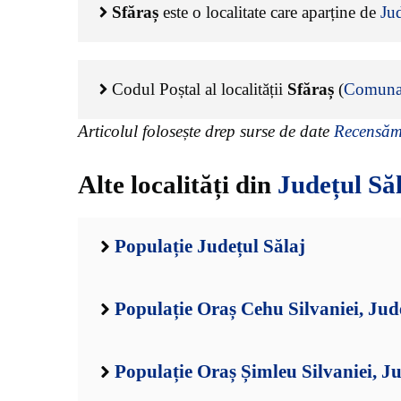
Sfăraș
este o localitate care aparține de
Jud
Codul Poștal al localității
Sfăraș
(
Comuna
Articolul folosește drep surse de date
Recensămâ
Alte localități din
Județul Să
Populație Județul Sălaj
Populație Oraș Cehu Silvaniei, Jud
Populație Oraș Șimleu Silvaniei, Ju