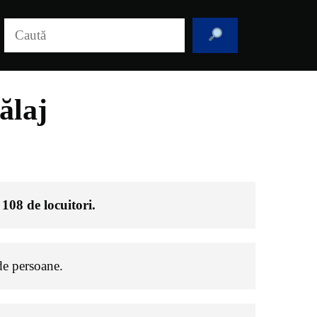
Caută
ălaj
e
108
de locuitori.
e persoane.