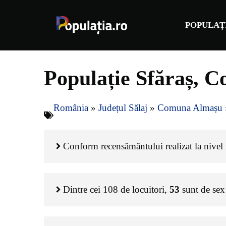
Sari
la
POPULAȚ
conținut
Populație Sfăraș, 
România
»
Județul Sălaj
»
Comuna Almașu
Conform recensământului realizat la nivel n
Dintre cei
108
de locuitori,
53
sunt de sex