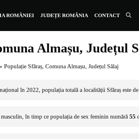
IA ROMÂNIEI
JUDEȚE ROMÂNIA
CONTACT
Comuna Almașu, Județul S
»
Populație Sfăraș, Comuna Almașu, Județul Sălaj
ațional în 2022, populația totală a localității Sfăraș este d
 masculin, în timp ce populația de sex feminin numără
55
d