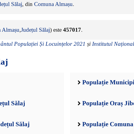
ețul Sălaj
, din
Comuna Almașu
.
 Almașu
,
Județul Sălaj
) este
457017
.
ntul Populației Și Locuințelor 2021
și
Institutul Național
laj
Populație Municipi
ețul Sălaj
Populație Oraș Jib
dețul Sălaj
Populație Comuna A