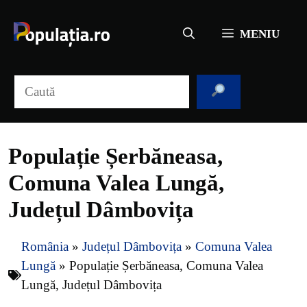
Sari
la
MENIU
conținut
Caută
Populație Șerbăneasa,
Comuna Valea Lungă,
Județul Dâmbovița
România
»
Județul Dâmbovița
»
Comuna Valea
Lungă
»
Populație Șerbăneasa, Comuna Valea
Lungă, Județul Dâmbovița