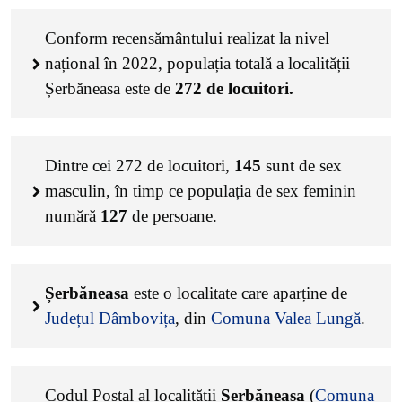
Conform recensământului realizat la nivel
național în 2022, populația totală a localității
Șerbăneasa este de
272
de locuitori.
Dintre cei
272
de locuitori,
145
sunt de sex
masculin, în timp ce populația de sex feminin
numără
127
de persoane.
Șerbăneasa
este o localitate care aparține de
Județul Dâmbovița
, din
Comuna Valea Lungă
.
Codul Poștal al localității
Șerbăneasa
(
Comuna