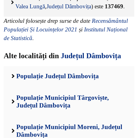
Valea Lungă
,
Județul Dâmbovița
) este
137469
.
Articolul folosește drep surse de date
Recensământul
Populației Și Locuințelor 2021
și
Institutul Național
de Statistică
.
Alte localități din
Județul Dâmbovița
Populație Județul Dâmbovița
Populație Municipiul Târgoviște,
Județul Dâmbovița
Populație Municipiul Moreni, Județul
Dâmbovița