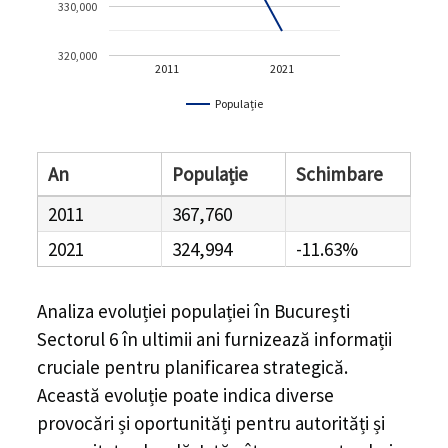
330,000
320,000
2011
2021
Populație
An
Populație
Schimbare
2011
367,760
2021
324,994
-11.63%
Analiza evoluției populației în
București
Sectorul 6
în ultimii ani furnizează informații
cruciale pentru planificarea strategică.
Această evoluție poate indica diverse
provocări și oportunități pentru autorități și