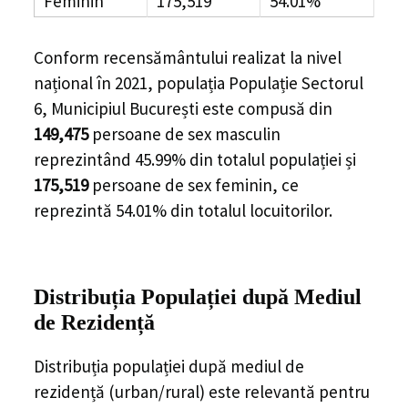
Feminin
175,519
54.01%
Conform recensământului realizat la nivel
național în 2021, populația Populație Sectorul
6, Municipiul București este compusă din
149,475
persoane de sex masculin
reprezintând
45.99%
din totalul populației și
175,519
persoane de sex feminin, ce
reprezintă
54.01%
din totalul locuitorilor.
Distribuția Populației
după Mediul
de Rezidență
Distribuția populației după mediul de
rezidență (urban/rural) este relevantă pentru