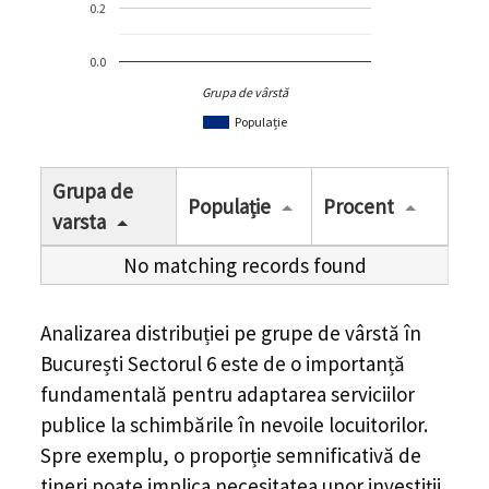
0.2
0.0
Grupa de vârstă
Populație
Grupa de
Populație
Procent
varsta
No matching records found
Analizarea distribuției pe grupe de vârstă în
București Sectorul 6
este de o importanță
fundamentală pentru adaptarea serviciilor
publice la schimbările în nevoile locuitorilor.
Spre exemplu, o proporție semnificativă de
tineri poate implica necesitatea unor investiții