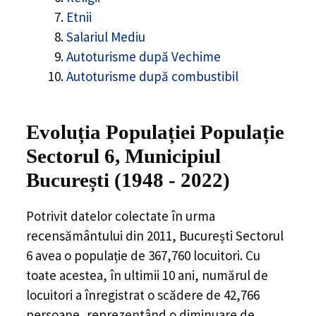
Etnii
Salariul Mediu
Autoturisme după Vechime
Autoturisme după combustibil
Evoluția Populației Populație
Sectorul 6, Municipiul
București (1948 - 2022)
Potrivit datelor colectate în urma
recensământului din 2011,
București Sectorul
6
avea o populație de
367,760
locuitori. Cu
toate acestea, în ultimii 10 ani, numărul de
locuitori a înregistrat o
scădere de
42,766
persoane, reprezentând o
diminuare de