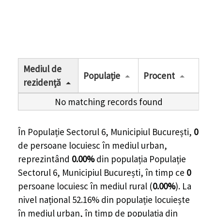
Mediul de
Populație
Procent
rezidență
No matching records found
În Populație Sectorul 6, Municipiul București,
0
de
persoane
locuiesc în mediul urban,
reprezintând
0.00%
din populația Populație
Sectorul 6, Municipiul București, în timp ce
0
persoane locuiesc în mediul rural (
0.00%
). La
nivel național 52.16% din populație locuiește
în mediul urban, în timp de populația din