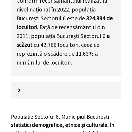
Conform recensământului realizat la
nivel național în 2022, populația
București Sectorul 6 este de
324,994
de
locuitori.
Față de recensământul din
2011, populația București Sectorul 6
a
scăzut
cu
42,766
locuitori, ceea ce
reprezintă o scădere de 11.63% a
numărului de locuitori
.
Populație Sectorul 6, Municipiul București -
statistici demografice, etnice și culturale.
În