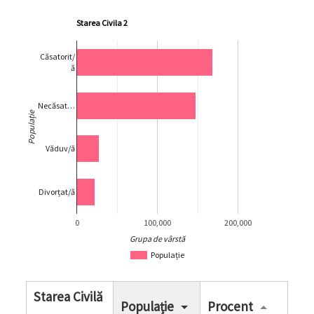
Starea Civila 2
Căsatorit/
ă
Necăsat…
Populație
Văduv/ă
Divorțat/ă
0
100,000
200,000
Grupa de vârstă
Populație
Starea Civilă
Populație
Procent