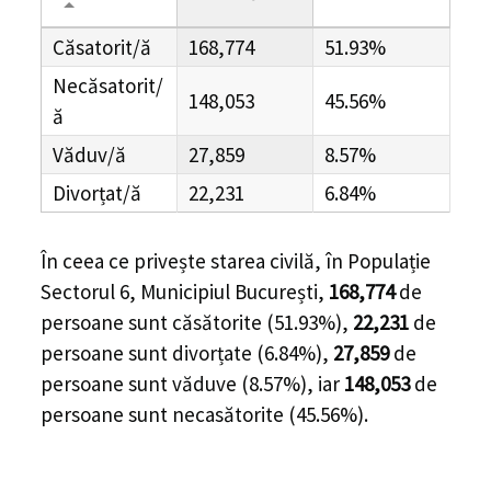
Căsatorit/ă
168,774
51.93%
Necăsatorit/
148,053
45.56%
ă
Văduv/ă
27,859
8.57%
Divorțat/ă
22,231
6.84%
În ceea ce privește starea civilă, în Populație
Sectorul 6, Municipiul București,
168,774
de
persoane
sunt căsătorite (
51.93%
),
22,231
de
persoane
sunt divorțate (
6.84%
),
27,859
de
persoane
sunt văduve (
8.57%
), iar
148,053
de
persoane
sunt necasătorite (
45.56%
).