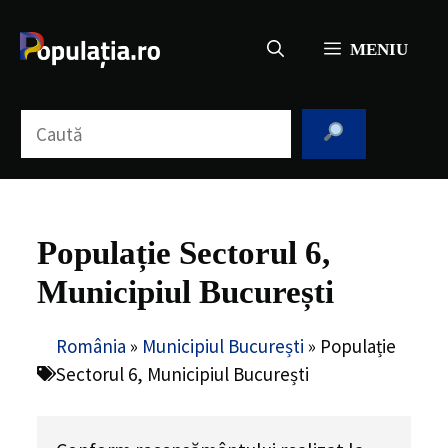
Sari
la
MENIU
conținut
Caută
Populație Sectorul 6,
Municipiul București
România
»
Municipiul București
»
Populație
Sectorul 6, Municipiul București