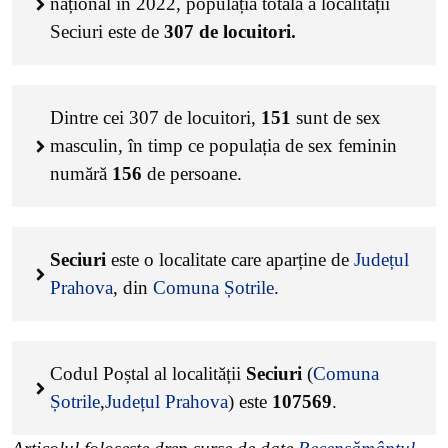
național în 2022, populația totală a localității
Seciuri este de
307
de locuitori.
Dintre cei
307
de locuitori,
151
sunt de sex
masculin, în timp ce populația de sex feminin
numără
156
de persoane.
Seciuri
este o localitate care aparține de
Județul
Prahova
, din
Comuna Șotrile
.
Codul Poștal al localității
Seciuri
(
Comuna
Șotrile
,
Județul Prahova
) este
107569
.