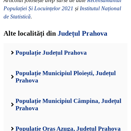
Articolul folosește drep surse de date
Recensământul
Populației Și Locuințelor 2021
și
Institutul Național
de Statistică
.
Alte localități din
Județul Prahova
Populație Județul Prahova
Populație Municipiul Ploiești, Județul
Prahova
Populație Municipiul Câmpina, Județul
Prahova
Populație Oraș Azuga, Județul Prahova