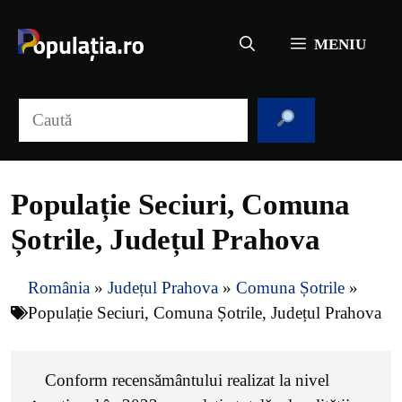
Sari
la
MENIU
conținut
Caută
Populație Seciuri, Comuna
Șotrile, Județul Prahova
România
»
Județul Prahova
»
Comuna Șotrile
»
Populație Seciuri, Comuna Șotrile, Județul Prahova
Conform recensământului realizat la nivel