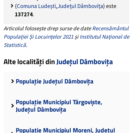
(
Comuna Ludești
,
Județul Dâmbovița
) este
137274
.
Articolul folosește drep surse de date
Recensământul
Populației Și Locuințelor 2021
și
Institutul Național de
Statistică
.
Alte localități din
Județul Dâmbovița
Populație Județul Dâmbovița
Populație Municipiul Târgoviște,
Județul Dâmbovița
Populație Municipiul Moreni, Județul