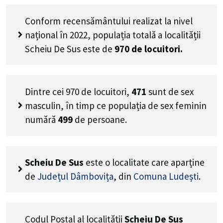
Conform recensământului realizat la nivel
național în 2022, populația totală a localității
Scheiu De Sus este de
970
de locuitori.
Dintre cei
970
de locuitori,
471
sunt de sex
masculin, în timp ce populația de sex feminin
numără
499
de persoane.
Scheiu De Sus
este o localitate care aparține
de
Județul Dâmbovița
, din
Comuna Ludești
.
Codul Poștal al localității
Scheiu De Sus