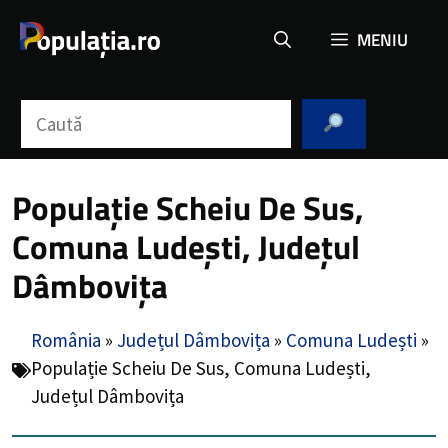
Sari
MENIU
la
conținut
Caută
Populație Scheiu De Sus,
Comuna Ludești, Județul
Dâmbovița
România
»
Județul Dâmbovița
»
Comuna Ludești
»
Populație Scheiu De Sus, Comuna Ludești,
Județul Dâmbovița