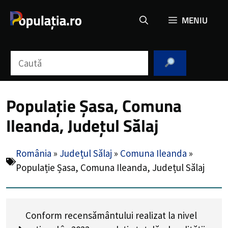
Sari
MENIU
la
conținut
Caută
Populație Șasa, Comuna
Ileanda, Județul Sălaj
România
»
Județul Sălaj
»
Comuna Ileanda
»
Populație Șasa, Comuna Ileanda, Județul Sălaj
Conform recensământului realizat la nivel