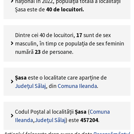
național în 2022, populația totală a localității
Șasa este de
40
de locuitori.
Dintre cei
40
de locuitori,
17
sunt de sex
masculin, în timp ce populația de sex feminin
numără
23
de persoane.
Șasa
este o localitate care aparține de
Județul Sălaj
, din
Comuna Ileanda
.
Codul Poștal al localității
Șasa
(
Comuna
Ileanda
,
Județul Sălaj
) este
457204
.
Articolul folosește drep surse de date
Recensământul