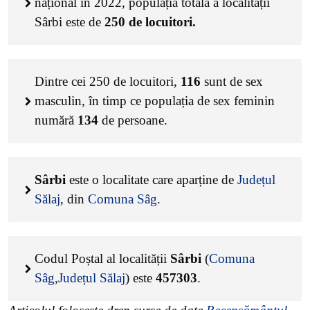
național în 2022, populația totală a localității
Sârbi este de
250
de locuitori.
Dintre cei
250
de locuitori,
116
sunt de sex
masculin, în timp ce populația de sex feminin
numără
134
de persoane.
Sârbi
este o localitate care aparține de
Județul
Sălaj
, din
Comuna Sâg
.
Codul Poștal al localității
Sârbi
(
Comuna
Sâg
,
Județul Sălaj
) este
457303
.