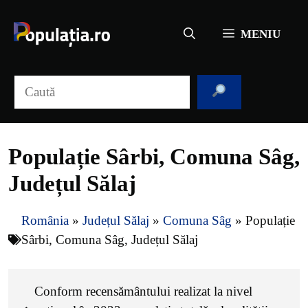
Sari
la
MENIU
conținut
Caută
Populație Sârbi, Comuna Sâg,
Județul Sălaj
România
»
Județul Sălaj
»
Comuna Sâg
»
Populație
Sârbi, Comuna Sâg, Județul Sălaj
Conform recensământului realizat la nivel