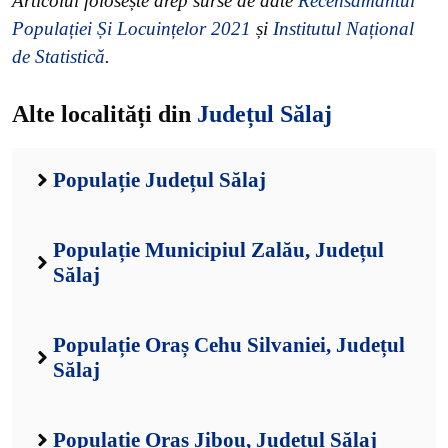
Articolul folosește drep surse de date
Recensământul
Populației Și Locuințelor 2021
și
Institutul Național
de Statistică
.
Alte localități din
Județul Sălaj
Populație Județul Sălaj
Populație Municipiul Zalău, Județul
Sălaj
Populație Oraș Cehu Silvaniei, Județul
Sălaj
Populație Oraș Jibou, Județul Sălaj