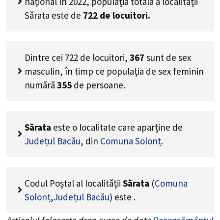
național în 2022, populația totală a localității
Sărata este de
722
de locuitori.
Dintre cei
722
de locuitori,
367
sunt de sex
masculin, în timp ce populația de sex feminin
numără
355
de persoane.
Sărata
este o localitate care aparține de
Județul Bacău
, din
Comuna Solonț
.
Codul Poștal al localității
Sărata
(
Comuna
Solonț
,
Județul Bacău
) este
.
Articolul folosește drep surse de date
Recensământul