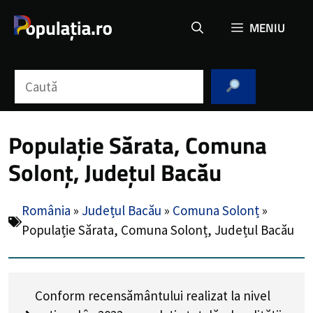
Sari
MENIU
la
conținut
Caută
Populație Sărata, Comuna
Solonț, Județul Bacău
România
»
Județul Bacău
»
Comuna Solonț
»
Populație Sărata, Comuna Solonț, Județul Bacău
Conform recensământului realizat la nivel