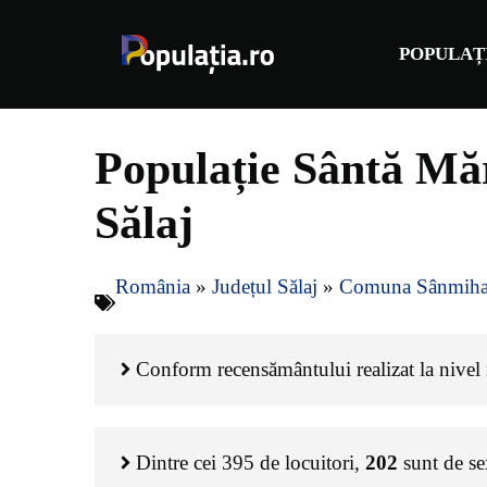
Sari
la
POPULAȚ
conținut
Populație Sântă Mă
Sălaj
România
»
Județul Sălaj
»
Comuna Sânmiha
Conform recensământului realizat la nivel n
Dintre cei
395
de locuitori,
202
sunt de s