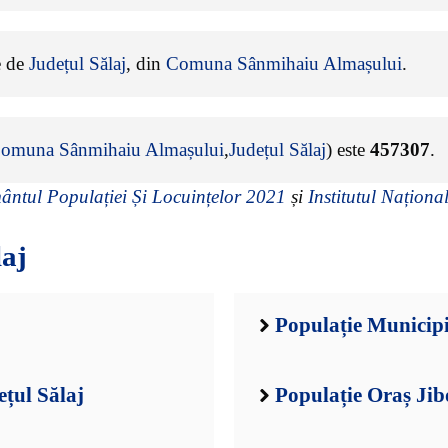
ne de
Județul Sălaj
, din
Comuna Sânmihaiu Almașului
.
omuna Sânmihaiu Almașului
,
Județul Sălaj
) este
457307
.
ntul Populației Și Locuințelor 2021
și
Institutul Național
laj
Populație Municipi
ețul Sălaj
Populație Oraș Jib