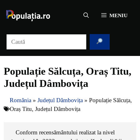
Sari
la
MENIU
conținut
Caută
Populație Sălcuța, Oraș Titu,
Județul Dâmbovița
România
»
Județul Dâmbovița
»
Populație Sălcuța,
Oraș Titu, Județul Dâmbovița
Conform recensământului realizat la nivel