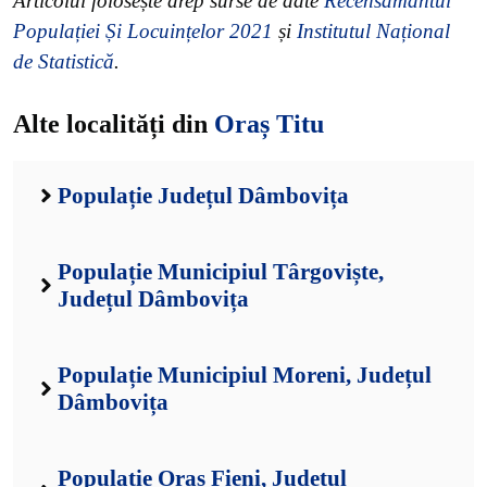
Articolul folosește drep surse de date
Recensământul
Populației Și Locuințelor 2021
și
Institutul Național
de Statistică
.
Alte localități din
Oraș Titu
Populație Județul Dâmbovița
Populație Municipiul Târgoviște,
Județul Dâmbovița
Populație Municipiul Moreni, Județul
Dâmbovița
Populație Oraș Fieni, Județul