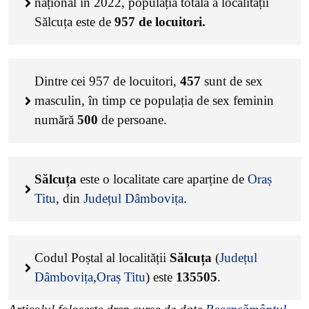
național în 2022, populația totală a localității
Sălcuța este de
957
de locuitori.
Dintre cei
957
de locuitori,
457
sunt de sex
masculin, în timp ce populația de sex feminin
numără
500
de persoane.
Sălcuța
este o localitate care aparține de
Oraș
Titu
, din
Județul Dâmbovița
.
Codul Poștal al localității
Sălcuța
(
Județul
Dâmbovița
,
Oraș Titu
) este
135505
.