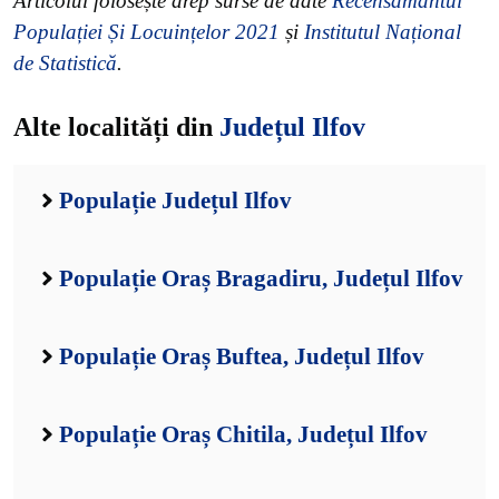
Articolul folosește drep surse de date
Recensământul
Populației Și Locuințelor 2021
și
Institutul Național
de Statistică
.
Alte localități din
Județul Ilfov
Populație Județul Ilfov
Populație Oraș Bragadiru, Județul Ilfov
Populație Oraș Buftea, Județul Ilfov
Populație Oraș Chitila, Județul Ilfov