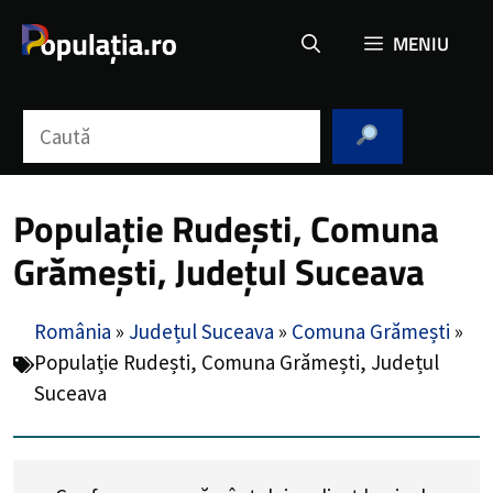
Sari
MENIU
la
conținut
Caută
Populație Rudești, Comuna
Grămești, Județul Suceava
România
»
Județul Suceava
»
Comuna Grămești
»
Populație Rudești, Comuna Grămești, Județul
Suceava