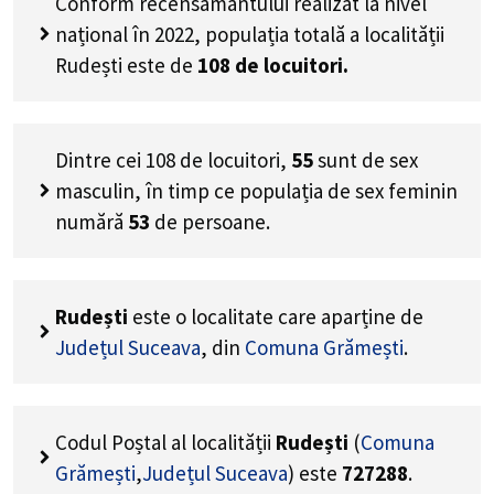
Conform recensământului realizat la nivel
național în 2022, populația totală a localității
Rudești este de
108
de locuitori.
Dintre cei
108
de locuitori,
55
sunt de sex
masculin, în timp ce populația de sex feminin
numără
53
de persoane.
Rudești
este o localitate care aparține de
Județul Suceava
, din
Comuna Grămești
.
Codul Poștal al localității
Rudești
(
Comuna
Grămești
,
Județul Suceava
) este
727288
.