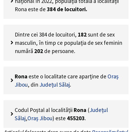
național în 2022, populația totală a localității
Rona este de
384
de locuitori.
Dintre cei
384
de locuitori,
182
sunt de sex
masculin, în timp ce populația de sex feminin
numără
202
de persoane.
Rona
este o localitate care aparține de
Oraș
Jibou
, din
Județul Sălaj
.
Codul Poștal al localității
Rona
(
Județul
Sălaj
,
Oraș Jibou
) este
455203
.
Articolul folosește drep surse de date
Recensământul