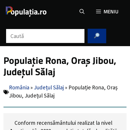
Sari
MENIU
la
conținut
Caută
Populație Rona, Oraș Jibou,
Județul Sălaj
România
»
Județul Sălaj
»
Populație Rona, Oraș
Jibou, Județul Sălaj
Conform recensământului realizat la nivel