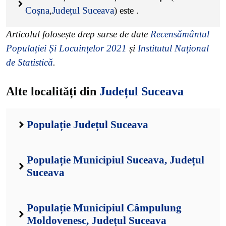
Coșna
,
Județul Suceava
) este
.
Articolul folosește drep surse de date
Recensământul
Populației Și Locuințelor 2021
și
Institutul Național
de Statistică
.
Alte localități din
Județul Suceava
Populație Județul Suceava
Populație Municipiul Suceava, Județul
Suceava
Populație Municipiul Câmpulung
Moldovenesc, Județul Suceava