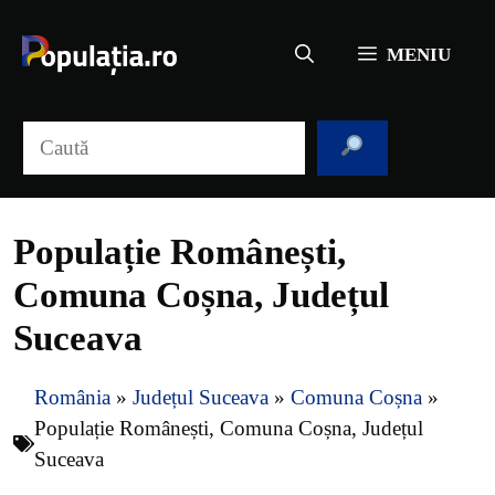
Sari
la
MENIU
conținut
Caută
Populație Românești,
Comuna Coșna, Județul
Suceava
România
»
Județul Suceava
»
Comuna Coșna
»
Populație Românești, Comuna Coșna, Județul
Suceava