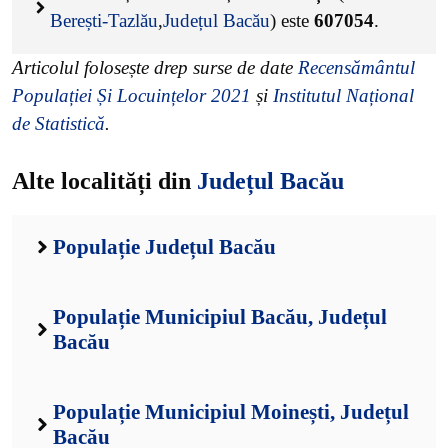
Berești-Tazlău
,
Județul Bacău
) este
607054
.
Articolul folosește drep surse de date
Recensământul
Populației Și Locuințelor 2021
și
Institutul Național
de Statistică
.
Alte localități din
Județul Bacău
Populație Județul Bacău
Populație Municipiul Bacău, Județul
Bacău
Populație Municipiul Moinești, Județul
Bacău