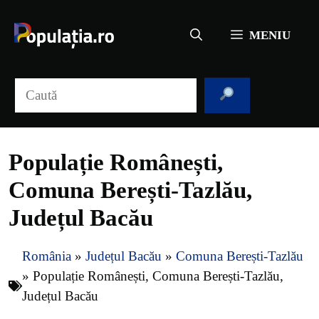
Sari
la
MENIU
conținut
Caută
Populație Românești,
Comuna Berești-Tazlău,
Județul Bacău
România
»
Județul Bacău
»
Comuna Berești-Tazlău
»
Populație Românești, Comuna Berești-Tazlău,
Județul Bacău