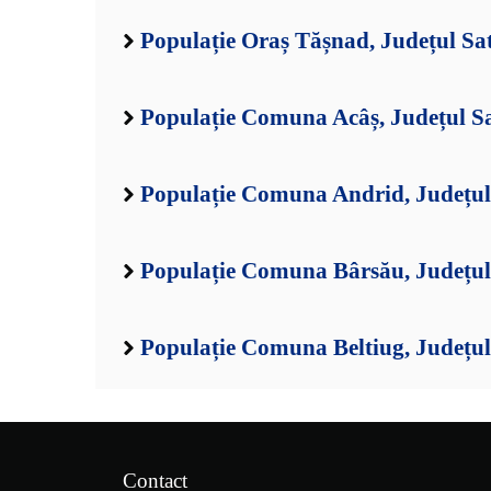
Populație Oraș Tășnad, Județul S
Populație Comuna Acâș, Județul S
Populație Comuna Andrid, Județu
Populație Comuna Bârsău, Județu
Populație Comuna Beltiug, Județu
Contact