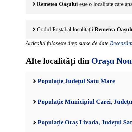
Remetea Oașului
este o localitate care ap
Codul Poștal al localității
Remetea Oașul
Articolul folosește drep surse de date
Recensămâ
Alte localități din
Orașu Nou
Populație Județul Satu Mare
Populație Municipiul Carei, Județ
Populație Oraș Livada, Județul Sa