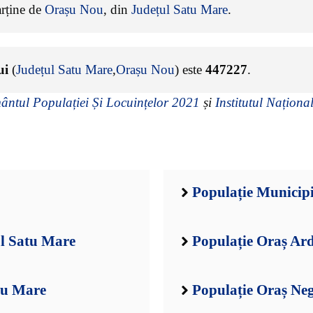
arține de
Orașu Nou
, din
Județul Satu Mare
.
ui
(
Județul Satu Mare
,
Orașu Nou
) este
447227
.
ntul Populației Și Locuințelor 2021
și
Institutul Național
Populație Municip
ul Satu Mare
Populație Oraș Ar
tu Mare
Populație Oraș Neg