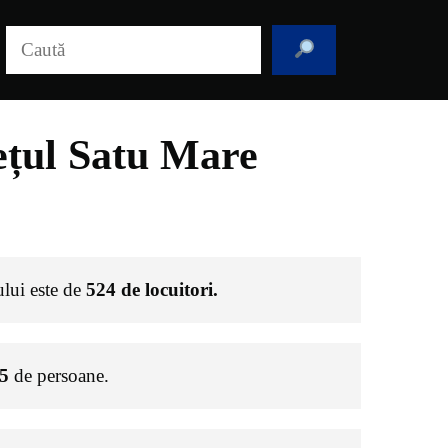
Caută
ețul Satu Mare
ului este de
524
de locuitori.
5
de persoane.