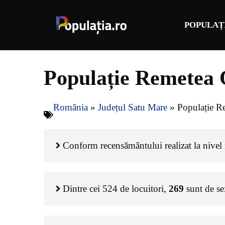
Sari
la
POPULAȚ
conținut
Populație Remetea 
România
»
Județul Satu Mare
»
Populație R
Conform recensământului realizat la nivel 
Dintre cei
524
de locuitori,
269
sunt de s