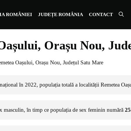
IA ROMÂNIEI
JUDEȚE ROMÂNIA
CONTACT
Oașului, Orașu Nou, Jud
emetea Oașului, Orașu Nou, Județul Satu Mare
național în 2022, populația totală a localității Remetea Oaș
ex masculin, în timp ce populația de sex feminin numără
25