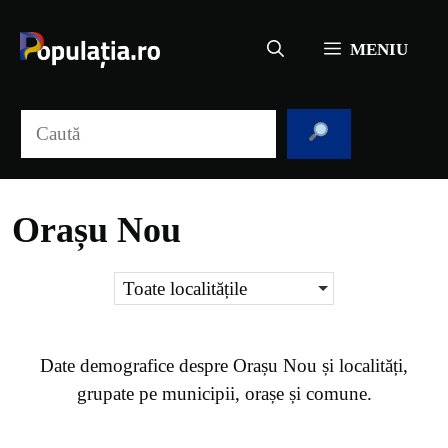
Sari
la
MENIU
conținut
Caută
Orașu Nou
Toate localitățile
Date demografice despre
Orașu Nou
și localități,
grupate pe municipii, orașe și comune.