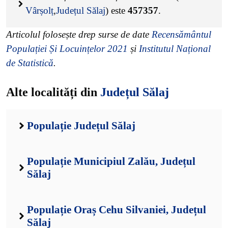
Vârșolț
,
Județul Sălaj
) este
457357
.
Articolul folosește drep surse de date
Recensământul
Populației Și Locuințelor 2021
și
Institutul Național
de Statistică
.
Alte localități din
Județul Sălaj
Populație Județul Sălaj
Populație Municipiul Zalău, Județul
Sălaj
Populație Oraș Cehu Silvaniei, Județul
Sălaj