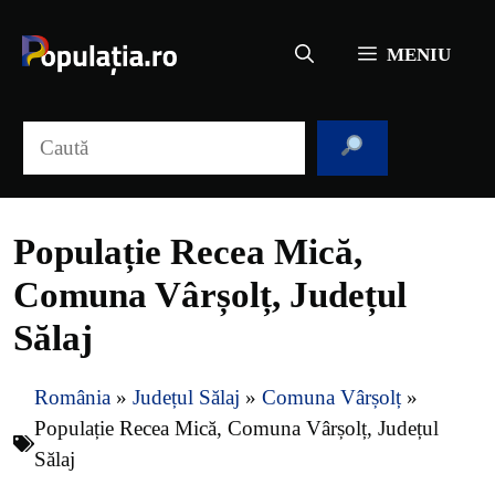
Sari
la
MENIU
conținut
Caută
Populație Recea Mică,
Comuna Vârșolț, Județul
Sălaj
România
»
Județul Sălaj
»
Comuna Vârșolț
»
Populație Recea Mică, Comuna Vârșolț, Județul
Sălaj