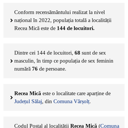
Conform recensământului realizat la nivel
național în 2022, populația totală a localității
Recea Mică este de
144
de locuitori.
Dintre cei
144
de locuitori,
68
sunt de sex
masculin, în timp ce populația de sex feminin
numără
76
de persoane.
Recea Mică
este o localitate care aparține de
Județul Sălaj
, din
Comuna Vârșolț
.
Codul Poștal al localității
Recea Mică
(
Comuna