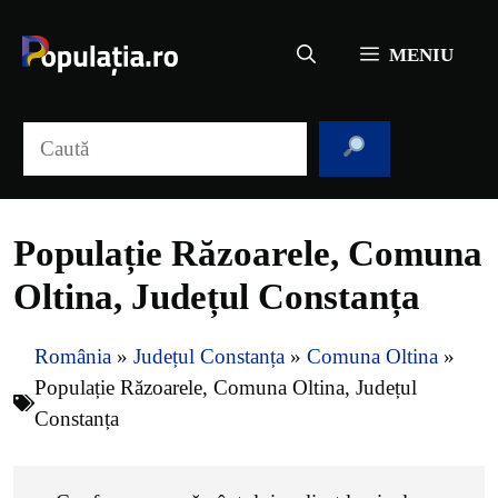
Sari
la
MENIU
conținut
Caută
Populație Răzoarele, Comuna
Oltina, Județul Constanța
România
»
Județul Constanța
»
Comuna Oltina
»
Populație Răzoarele, Comuna Oltina, Județul
Constanța