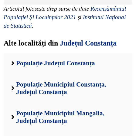
Articolul folosește drep surse de date
Recensământul
Populației Și Locuințelor 2021
și
Institutul Național
de Statistică
.
Alte localități din
Județul Constanța
Populație Județul Constanța
Populație Municipiul Constanța,
Județul Constanța
Populație Municipiul Mangalia,
Județul Constanța