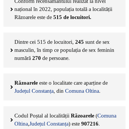
Conform recensământului realizat la nivel
național în 2022, populația totală a localității
Răzoarele este de
515
de locuitori.
Dintre cei
515
de locuitori,
245
sunt de sex
masculin, în timp ce populația de sex feminin
numără
270
de persoane.
Răzoarele
este o localitate care aparține de
Județul Constanța
, din
Comuna Oltina
.
Codul Poștal al localității
Răzoarele
(
Comuna
Oltina
,
Județul Constanța
) este
907216
.