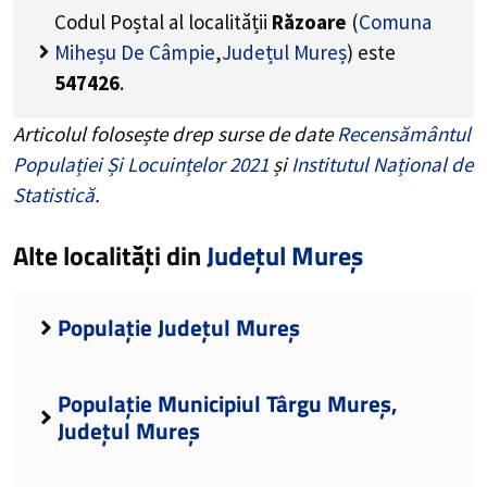
Codul Poștal al localității
Răzoare
(
Comuna
Miheșu De Câmpie
,
Județul Mureș
) este
547426
.
Articolul folosește drep surse de date
Recensământul
Populației Și Locuințelor 2021
și
Institutul Național de
Statistică
.
Alte localități din
Județul Mureș
Populație Județul Mureș
Populație Municipiul Târgu Mureș,
Județul Mureș