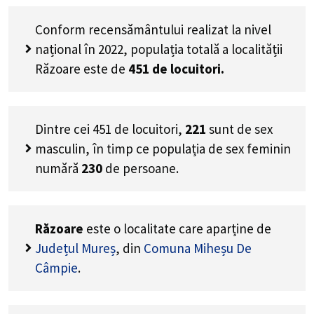
Conform recensământului realizat la nivel
național în 2022, populația totală a localității
Răzoare este de
451
de locuitori.
Dintre cei
451
de locuitori,
221
sunt de sex
masculin, în timp ce populația de sex feminin
numără
230
de persoane.
Răzoare
este o localitate care aparține de
Județul Mureș
, din
Comuna Miheșu De
Câmpie
.