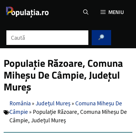
Sari
MENIU
la
conținut
Caută
Populație Răzoare, Comuna
Miheșu De Câmpie, Județul
Mureș
România
»
Județul Mureș
»
Comuna Miheșu De
Câmpie
»
Populație Răzoare, Comuna Miheșu De
Câmpie, Județul Mureș