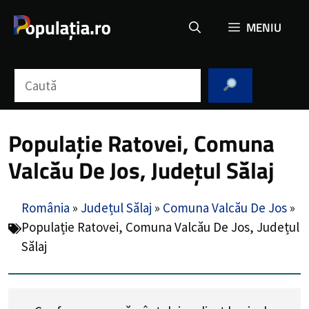
Sari
MENIU
la
conținut
Caută
Populație Ratovei, Comuna
Valcău De Jos, Județul Sălaj
România
»
Județul Sălaj
»
Comuna Valcău De Jos
»
Populație Ratovei, Comuna Valcău De Jos, Județul
Sălaj