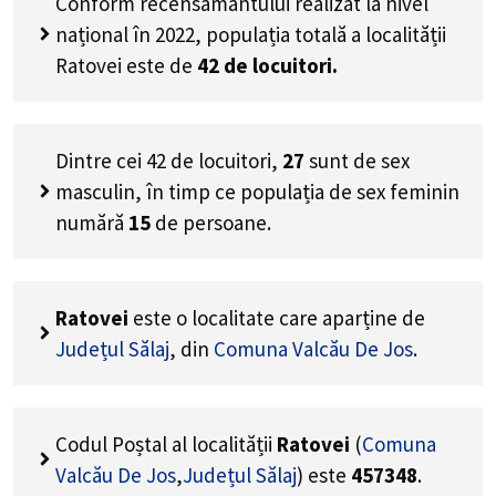
Conform recensământului realizat la nivel
național în 2022, populația totală a localității
Ratovei este de
42
de locuitori.
Dintre cei
42
de locuitori,
27
sunt de sex
masculin, în timp ce populația de sex feminin
numără
15
de persoane.
Ratovei
este o localitate care aparține de
Județul Sălaj
, din
Comuna Valcău De Jos
.
Codul Poștal al localității
Ratovei
(
Comuna
Valcău De Jos
,
Județul Sălaj
) este
457348
.