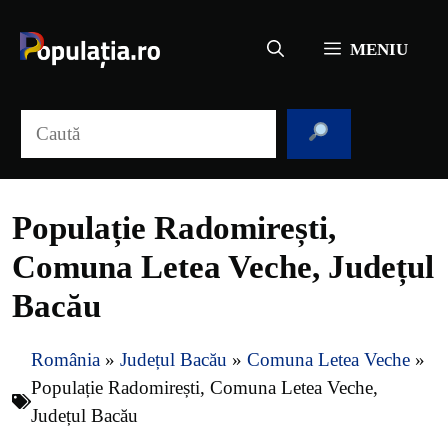
Sari
la
MENIU
conținut
Caută
Populație Radomirești,
Comuna Letea Veche, Județul
Bacău
România
»
Județul Bacău
»
Comuna Letea Veche
»
Populație Radomirești, Comuna Letea Veche,
Județul Bacău