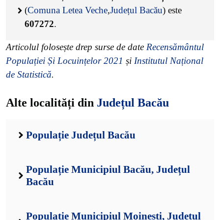
(
Comuna Letea Veche
,
Județul Bacău
) este
607272
.
Articolul folosește drep surse de date
Recensământul
Populației Și Locuințelor 2021
și
Institutul Național
de Statistică
.
Alte localități din
Județul Bacău
Populație Județul Bacău
Populație Municipiul Bacău, Județul
Bacău
Populație Municipiul Moinești, Județul