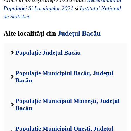
Articolul folosește drep surse de date
Recensământul
Populației Și Locuințelor 2021
și
Institutul Național
de Statistică
.
Alte localități din
Județul Bacău
Populație Județul Bacău
Populație Municipiul Bacău, Județul
Bacău
Populație Municipiul Moinești, Județul
Bacău
Populație Municipiul Onești, Județul