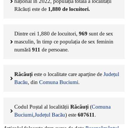
național în 2022, populația totală a localității
Răcăuți este de
1,880
de locuitori.
Dintre cei
1,880
de locuitori,
969
sunt de sex
masculin, în timp ce populația de sex feminin
numără
911
de persoane.
Răcăuți
este o localitate care aparține de
Județul
Bacău
, din
Comuna Buciumi
.
Codul Poștal al localității
Răcăuți
(
Comuna
Buciumi
,
Județul Bacău
) este
607611
.