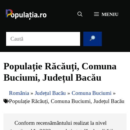
Sari
la
MENIU
conținut
Caută
Populație Răcăuți, Comuna
Buciumi, Județul Bacău
România
»
Județul Bacău
»
Comuna Buciumi
»
Populație Răcăuți, Comuna Buciumi, Județul Bacău
Conform recensământului realizat la nivel