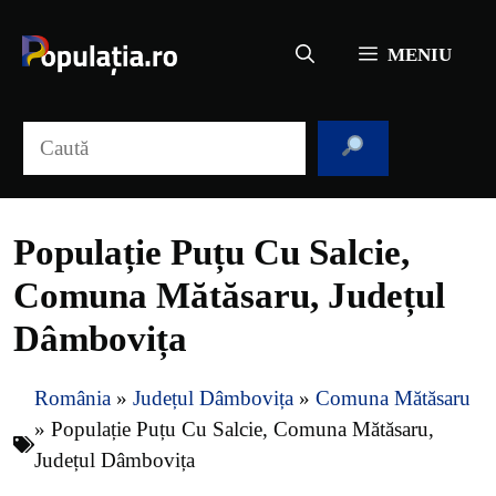
Sari
la
MENIU
conținut
Caută
Populație Puțu Cu Salcie,
Comuna Mătăsaru, Județul
Dâmbovița
România
»
Județul Dâmbovița
»
Comuna Mătăsaru
»
Populație Puțu Cu Salcie, Comuna Mătăsaru,
Județul Dâmbovița