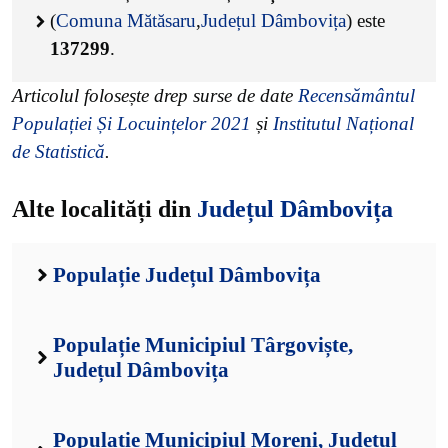
(
Comuna Mătăsaru
,
Județul Dâmbovița
) este
137299
.
Articolul folosește drep surse de date
Recensământul
Populației Și Locuințelor 2021
și
Institutul Național
de Statistică
.
Alte localități din
Județul Dâmbovița
Populație Județul Dâmbovița
Populație Municipiul Târgoviște,
Județul Dâmbovița
Populație Municipiul Moreni, Județul