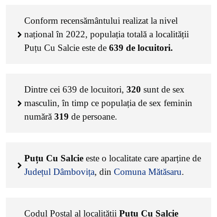
Conform recensământului realizat la nivel
național în 2022, populația totală a localității
Puțu Cu Salcie este de
639
de locuitori.
Dintre cei
639
de locuitori,
320
sunt de sex
masculin, în timp ce populația de sex feminin
numără
319
de persoane.
Puțu Cu Salcie
este o localitate care aparține de
Județul Dâmbovița
, din
Comuna Mătăsaru
.
Codul Poștal al localității
Puțu Cu Salcie