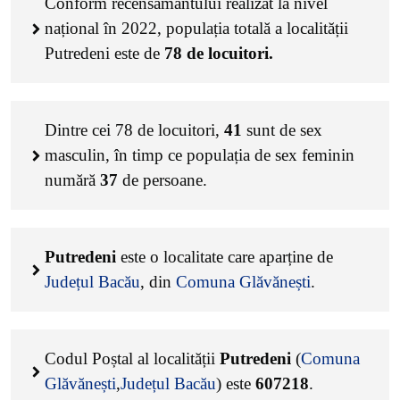
Conform recensământului realizat la nivel
național în 2022, populația totală a localității
Putredeni este de
78
de locuitori.
Dintre cei
78
de locuitori,
41
sunt de sex
masculin, în timp ce populația de sex feminin
numără
37
de persoane.
Putredeni
este o localitate care aparține de
Județul Bacău
, din
Comuna Glăvănești
.
Codul Poștal al localității
Putredeni
(
Comuna
Glăvănești
,
Județul Bacău
) este
607218
.