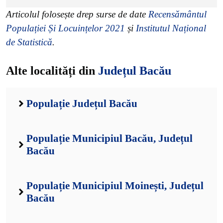
Articolul folosește drep surse de date
Recensământul
Populației Și Locuințelor 2021
și
Institutul Național
de Statistică
.
Alte localități din
Județul Bacău
Populație Județul Bacău
Populație Municipiul Bacău, Județul
Bacău
Populație Municipiul Moinești, Județul
Bacău