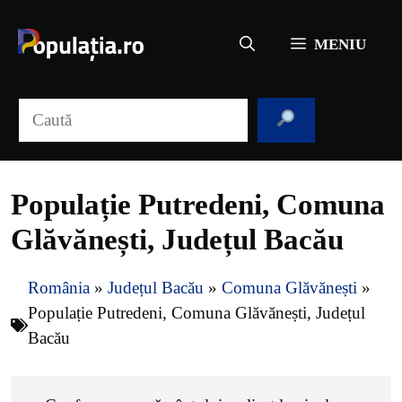
Sari
la
MENIU
conținut
Caută
Populație Putredeni, Comuna
Glăvănești, Județul Bacău
România
»
Județul Bacău
»
Comuna Glăvănești
»
Populație Putredeni, Comuna Glăvănești, Județul
Bacău