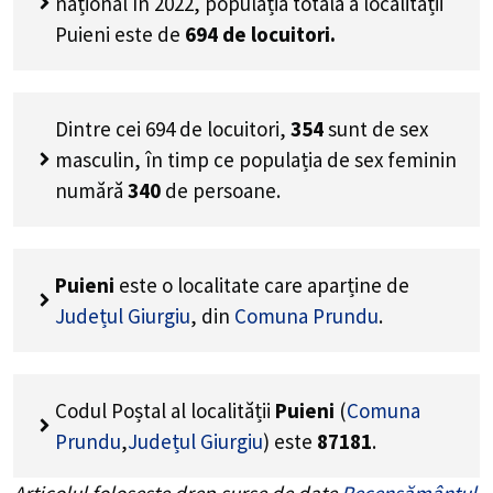
național în 2022, populația totală a localității
Puieni este de
694
de locuitori.
Dintre cei
694
de locuitori,
354
sunt de sex
masculin, în timp ce populația de sex feminin
numără
340
de persoane.
Puieni
este o localitate care aparține de
Județul Giurgiu
, din
Comuna Prundu
.
Codul Poștal al localității
Puieni
(
Comuna
Prundu
,
Județul Giurgiu
) este
87181
.
Articolul folosește drep surse de date
Recensământul