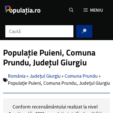
Sari
MENIU
la
conținut
Caută
Populație Puieni, Comuna
Prundu, Județul Giurgiu
România
»
Județul Giurgiu
»
Comuna Prundu
»
Populație Puieni, Comuna Prundu, Județul Giurgiu
Conform recensământului realizat la nivel