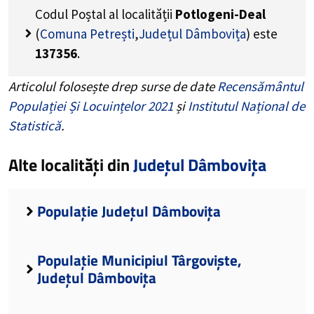
Codul Poștal al localității
Potlogeni-Deal
(
Comuna Petrești
,
Județul Dâmbovița
) este
137356
.
Articolul folosește drep surse de date
Recensământul
Populației Și Locuințelor 2021
și
Institutul Național de
Statistică
.
Alte localități din
Județul Dâmbovița
Populație Județul Dâmbovița
Populație Municipiul Târgoviște,
Județul Dâmbovița