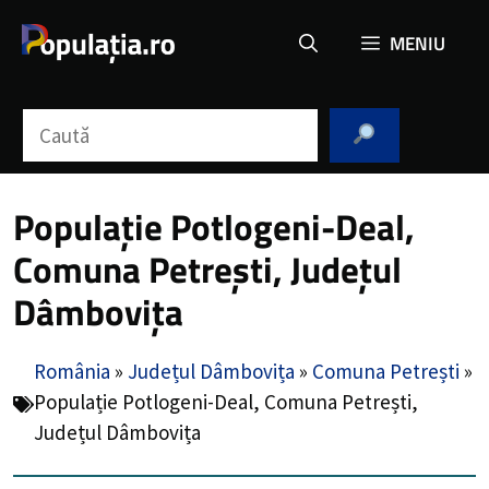
Sari
MENIU
la
conținut
Caută
Populație Potlogeni-Deal,
Comuna Petrești, Județul
Dâmbovița
România
»
Județul Dâmbovița
»
Comuna Petrești
»
Populație Potlogeni-Deal, Comuna Petrești,
Județul Dâmbovița