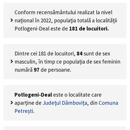
Conform recensământului realizat la nivel
național în 2022, populația totală a localității
Potlogeni-Deal este de
181
de locuitori.
Dintre cei
181
de locuitori,
84
sunt de sex
masculin, în timp ce populația de sex feminin
numără
97
de persoane.
Potlogeni-Deal
este o localitate care
aparține de
Județul Dâmbovița
, din
Comuna
Petrești
.