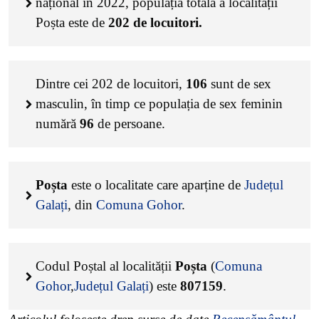
național în 2022, populația totală a localității
Poșta este de
202
de locuitori.
Dintre cei
202
de locuitori,
106
sunt de sex
masculin, în timp ce populația de sex feminin
numără
96
de persoane.
Poșta
este o localitate care aparține de
Județul
Galați
, din
Comuna Gohor
.
Codul Poștal al localității
Poșta
(
Comuna
Gohor
,
Județul Galați
) este
807159
.