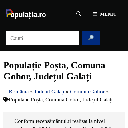
Sari
la
MENIU
conținut
Caută
Populație Poșta, Comuna
Gohor, Județul Galați
România
»
Județul Galați
»
Comuna Gohor
»
Populație Poșta, Comuna Gohor, Județul Galați
Conform recensământului realizat la nivel