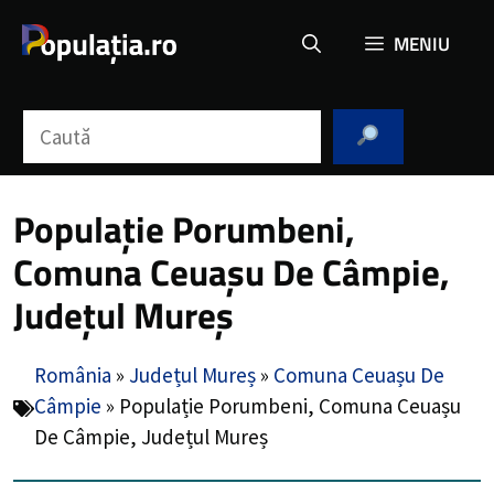
Sari
MENIU
la
conținut
Caută
Populație Porumbeni,
Comuna Ceuașu De Câmpie,
Județul Mureș
România
»
Județul Mureș
»
Comuna Ceuașu De
Câmpie
»
Populație Porumbeni, Comuna Ceuașu
De Câmpie, Județul Mureș