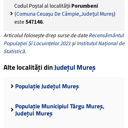
Codul Poștal al localității
Porumbeni
(
Comuna Ceuașu De Câmpie
,
Județul Mureș
)
este
547146
.
Articolul folosește drep surse de date
Recensământul
Populației Și Locuințelor 2021
și
Institutul Național de
Statistică
.
Alte localități din
Județul Mureș
Populație Județul Mureș
Populație Municipiul Târgu Mureș,
Județul Mureș