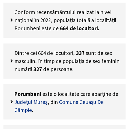
Conform recensământului realizat la nivel
național în 2022, populația totală a localității
Porumbeni este de
664
de locuitori.
Dintre cei
664
de locuitori,
337
sunt de sex
masculin, în timp ce populația de sex feminin
numără
327
de persoane.
Porumbeni
este o localitate care aparține de
Județul Mureș
, din
Comuna Ceuașu De
Câmpie
.