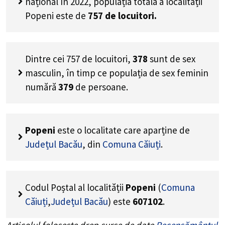
național în 2022, populația totală a localității
Popeni este de
757
de locuitori.
Dintre cei
757
de locuitori,
378
sunt de sex
masculin, în timp ce populația de sex feminin
numără
379
de persoane.
Popeni
este o localitate care aparține de
Județul Bacău
, din
Comuna Căiuți
.
Codul Poștal al localității
Popeni
(
Comuna
Căiuți
,
Județul Bacău
) este
607102
.
Articolul folosește drep surse de date
Recensământul