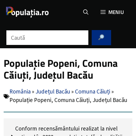
Sari
MENIU
la
conținut
Caută
Populație Popeni, Comuna
Căiuți, Județul Bacău
România
»
Județul Bacău
»
Comuna Căiuți
»
Populație Popeni, Comuna Căiuți, Județul Bacău
Conform recensământului realizat la nivel