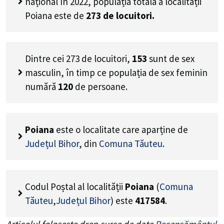
național în 2022, populația totală a localității
Poiana este de
273
de locuitori.
Dintre cei
273
de locuitori,
153
sunt de sex
masculin, în timp ce populația de sex feminin
numără
120
de persoane.
Poiana
este o localitate care aparține de
Județul Bihor
, din
Comuna Tăuteu
.
Codul Poștal al localității
Poiana
(
Comuna
Tăuteu
,
Județul Bihor
) este
417584
.
Articolul folosește drep surse de date
Recensământul