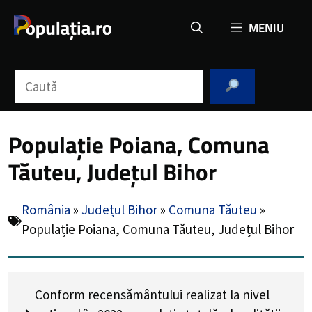
Sari
MENIU
la
conținut
Caută
Populație Poiana, Comuna
Tăuteu, Județul Bihor
România
»
Județul Bihor
»
Comuna Tăuteu
»
Populație Poiana, Comuna Tăuteu, Județul Bihor
Conform recensământului realizat la nivel