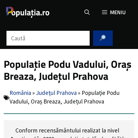
Sari
MENIU
la
conținut
Caută
Populație Podu Vadului, Oraș
Breaza, Județul Prahova
România
»
Județul Prahova
»
Populație Podu
Vadului, Oraș Breaza, Județul Prahova
Conform recensământului realizat la nivel