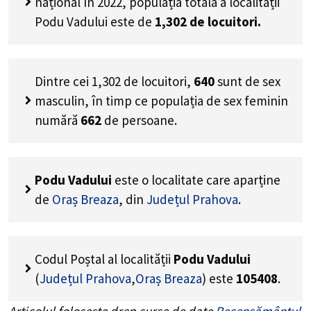
național în 2022, populația totală a localității
Podu Vadului este de
1,302
de locuitori.
Dintre cei
1,302
de locuitori,
640
sunt de sex
masculin, în timp ce populația de sex feminin
numără
662
de persoane.
Podu Vadului
este o localitate care aparține
de
Oraș Breaza
, din
Județul Prahova
.
Codul Poștal al localității
Podu Vadului
(
Județul Prahova
,
Oraș Breaza
) este
105408
.
Articolul folosește drep surse de date
Recensământul