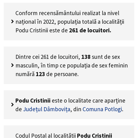
Conform recensământului realizat la nivel
național în 2022, populația totală a localității
Podu Cristinii este de
261
de locuitori.
Dintre cei
261
de locuitori,
138
sunt de sex
masculin, în timp ce populația de sex feminin
numără
123
de persoane.
Podu Cristinii
este o localitate care aparține
de
Județul Dâmbovița
, din
Comuna Potlogi
.
Codul Poștal al localității
Podu Cristinii