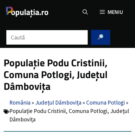
Sari
MENIU
la
conținut
Caută
Populație Podu Cristinii,
Comuna Potlogi, Județul
Dâmbovița
România
»
Județul Dâmbovița
»
Comuna Potlogi
»
Populație Podu Cristinii, Comuna Potlogi, Județul
Dâmbovița