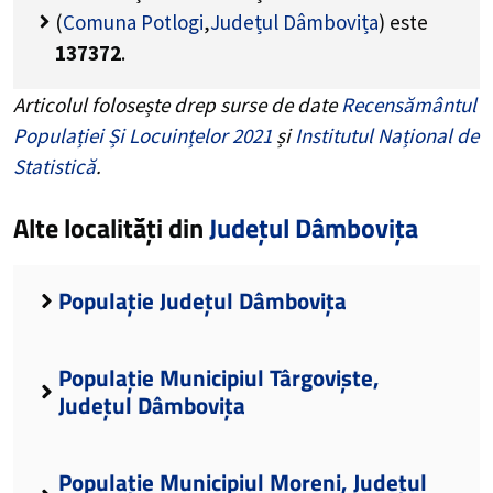
(
Comuna Potlogi
,
Județul Dâmbovița
) este
137372
.
Articolul folosește drep surse de date
Recensământul
Populației Și Locuințelor 2021
și
Institutul Național de
Statistică
.
Alte localități din
Județul Dâmbovița
Populație Județul Dâmbovița
Populație Municipiul Târgoviște,
Județul Dâmbovița
Populație Municipiul Moreni, Județul