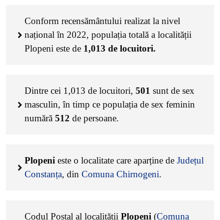
Conform recensământului realizat la nivel
național în 2022, populația totală a localității
Plopeni este de
1,013
de locuitori.
Dintre cei
1,013
de locuitori,
501
sunt de sex
masculin, în timp ce populația de sex feminin
numără
512
de persoane.
Plopeni
este o localitate care aparține de
Județul
Constanța
, din
Comuna Chirnogeni
.
Codul Poștal al localității
Plopeni
(
Comuna