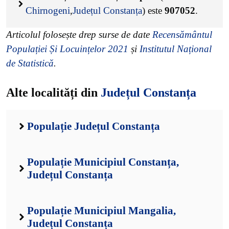
Chirnogeni
,
Județul Constanța
) este
907052
.
Articolul folosește drep surse de date
Recensământul
Populației Și Locuințelor 2021
și
Institutul Național
de Statistică
.
Alte localități din
Județul Constanța
Populație Județul Constanța
Populație Municipiul Constanța,
Județul Constanța
Populație Municipiul Mangalia,
Județul Constanța