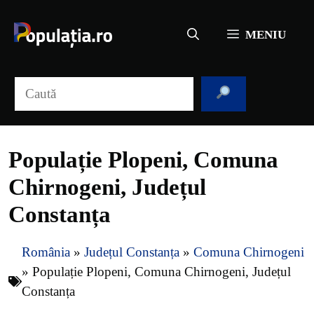
Sari
la
MENIU
conținut
Caută
Populație Plopeni, Comuna
Chirnogeni, Județul
Constanța
România
»
Județul Constanța
»
Comuna Chirnogeni
»
Populație Plopeni, Comuna Chirnogeni, Județul
Constanța