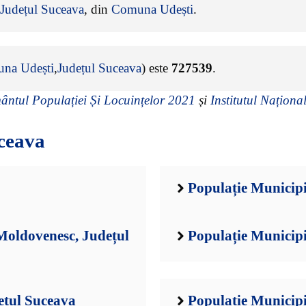
Județul Suceava
, din
Comuna Udești
.
na Udești
,
Județul Suceava
) este
727539
.
ntul Populației Și Locuințelor 2021
și
Institutul Național
ceava
Populație Municipi
oldovenesc, Județul
Populație Municipi
ețul Suceava
Populație Municipi