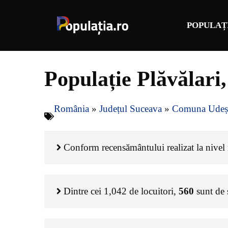
Sari
la
POPULAȚ
conținut
Populație Plăvălari
România
»
Județul Suceava
»
Comuna Udeș
Conform recensământului realizat la nivel n
Dintre cei
1,042
de locuitori,
560
sunt de