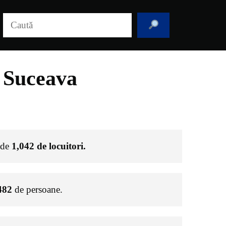
Caută
l Suceava
e de
1,042
de locuitori.
482
de persoane.