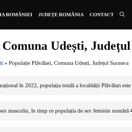
IA ROMÂNIEI
JUDEȚE ROMÂNIA
CONTACT
, Comuna Udești, Județu
ti
»
Populație Plăvălari, Comuna Udești, Județul Suceava
ațional în 2022, populația totală a localității Plăvălari est
 sex masculin, în timp ce populația de sex feminin numără