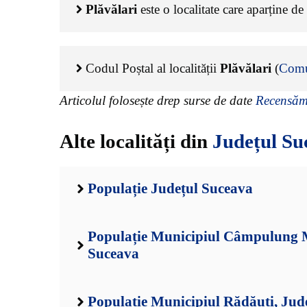
Plăvălari
este o localitate care aparține de
Codul Poștal al localității
Plăvălari
(
Comu
Articolul folosește drep surse de date
Recensămâ
Alte localități din
Județul Su
Populație Județul Suceava
Populație Municipiul Câmpulung M
Suceava
Populație Municipiul Rădăuți, Jud