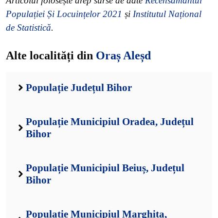
Articolul folosește drep surse de date
Recensământul
Populației Și Locuințelor 2021
și
Institutul Național
de Statistică
.
Alte localități din
Oraș Aleșd
Populație Județul Bihor
Populație Municipiul Oradea, Județul
Bihor
Populație Municipiul Beiuș, Județul
Bihor
Populație Municipiul Marghita,