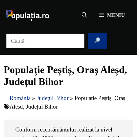
Sari
la
MENIU
conținut
Caută
Populație Peștiș, Oraș Aleșd,
Județul Bihor
România
»
Județul Bihor
»
Populație Peștiș, Oraș
Aleșd, Județul Bihor
Conform recensământului realizat la nivel