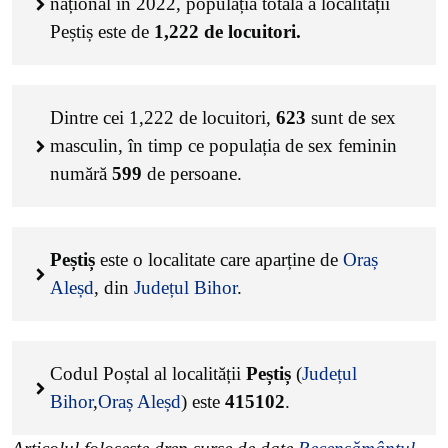
național în 2022, populația totală a localității
Peștiș este de
1,222
de locuitori.
Dintre cei
1,222
de locuitori,
623
sunt de sex
masculin, în timp ce populația de sex feminin
numără
599
de persoane.
Peștiș
este o localitate care aparține de
Oraș
Aleșd
, din
Județul Bihor
.
Codul Poștal al localității
Peștiș
(
Județul
Bihor
,
Oraș Aleșd
) este
415102
.