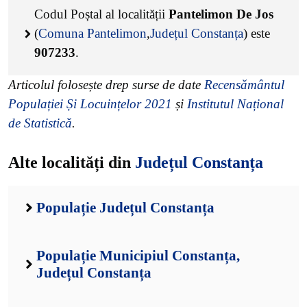
Codul Poștal al localității
Pantelimon De Jos
(
Comuna Pantelimon
,
Județul Constanța
) este
907233
.
Articolul folosește drep surse de date
Recensământul
Populației Și Locuințelor 2021
și
Institutul Național
de Statistică
.
Alte localități din
Județul Constanța
Populație Județul Constanța
Populație Municipiul Constanța,
Județul Constanța