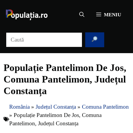
Sari
la
MENIU
conținut
Caută
Populație Pantelimon De Jos,
Comuna Pantelimon, Județul
Constanța
România
»
Județul Constanța
»
Comuna Pantelimon
»
Populație Pantelimon De Jos, Comuna
Pantelimon, Județul Constanța