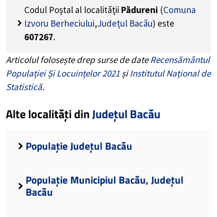
Codul Poștal al localității
Pădureni
(
Comuna
Izvoru Berheciului
,
Județul Bacău
) este
607267
.
Articolul folosește drep surse de date
Recensământul
Populației Și Locuințelor 2021
și
Institutul Național de
Statistică
.
Alte localități din
Județul Bacău
Populație Județul Bacău
Populație Municipiul Bacău, Județul
Bacău