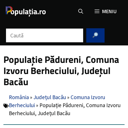
Sari
MENIU
la
conținut
Caută
Populație Pădureni, Comuna
Izvoru Berheciului, Județul
Bacău
România
»
Județul Bacău
»
Comuna Izvoru
Berheciului
»
Populație Pădureni, Comuna Izvoru
Berheciului, Județul Bacău