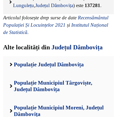
Lungulețu
,
Județul Dâmbovița
) este
137281
.
Articolul folosește drep surse de date
Recensământul
Populației Și Locuințelor 2021
și
Institutul Național
de Statistică
.
Alte localități din
Județul Dâmbovița
Populație Județul Dâmbovița
Populație Municipiul Târgoviște,
Județul Dâmbovița
Populație Municipiul Moreni, Județul
Dâmbovița