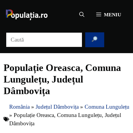
Sari
la
MENIU
conținut
Caută
Populație Oreasca, Comuna
Lungulețu, Județul
Dâmbovița
România
»
Județul Dâmbovița
»
Comuna Lungulețu
»
Populație Oreasca, Comuna Lungulețu, Județul
Dâmbovița