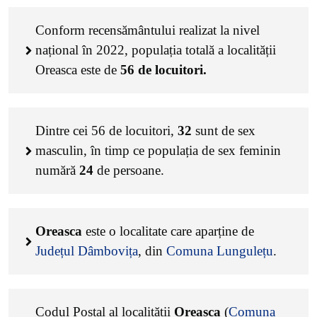
Conform recensământului realizat la nivel
național în 2022, populația totală a localității
Oreasca este de
56
de locuitori.
Dintre cei
56
de locuitori,
32
sunt de sex
masculin, în timp ce populația de sex feminin
numără
24
de persoane.
Oreasca
este o localitate care aparține de
Județul Dâmbovița
, din
Comuna Lungulețu
.
Codul Poștal al localității
Oreasca
(
Comuna