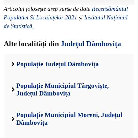
Articolul folosește drep surse de date
Recensământul
Populației Și Locuințelor 2021
și
Institutul Național
de Statistică
.
Alte localități din
Județul Dâmbovița
Populație Județul Dâmbovița
Populație Municipiul Târgoviște,
Județul Dâmbovița
Populație Municipiul Moreni, Județul
Dâmbovița