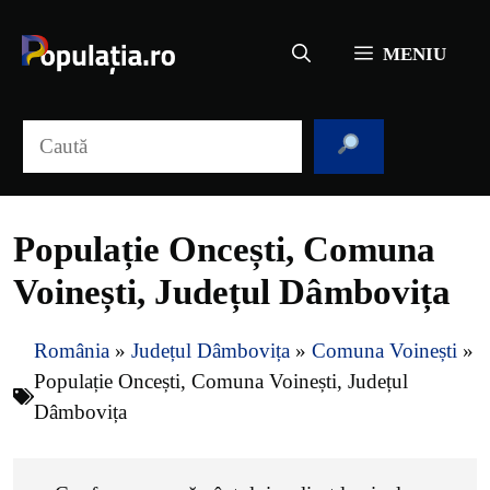
Sari
la
MENIU
conținut
Caută
Populație Oncești, Comuna
Voinești, Județul Dâmbovița
România
»
Județul Dâmbovița
»
Comuna Voinești
»
Populație Oncești, Comuna Voinești, Județul
Dâmbovița