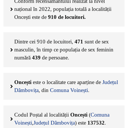
Conform recensământului realizat la nivel
național în 2022, populația totală a localității
Oncești este de
910
de locuitori.
Dintre cei
910
de locuitori,
471
sunt de sex
masculin, în timp ce populația de sex feminin
numără
439
de persoane.
Oncești
este o localitate care aparține de
Județul
Dâmbovița
, din
Comuna Voinești
.
Codul Poștal al localității
Oncești
(
Comuna
Voinești
,
Județul Dâmbovița
) este
137532
.