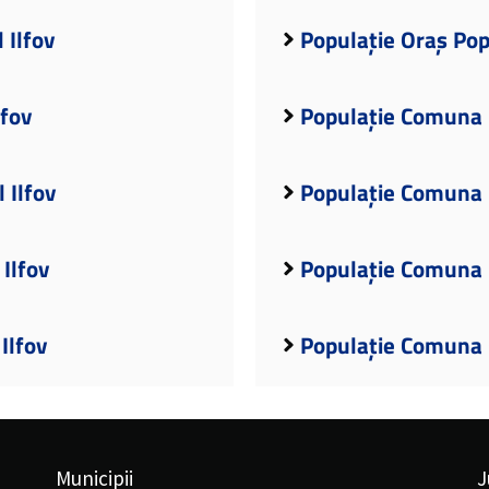
 Ilfov
Populație Oraș Pope
lfov
Populație Comuna 1
 Ilfov
Populație Comuna B
Ilfov
Populație Comuna B
Ilfov
Populație Comuna C
Municipii
J