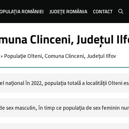
OPULAȚIA ROMÂNIEI
JUDEȚE ROMÂNIA
CONTACT
muna Clinceni, Județul Il
»
Populație Olteni, Comuna Clinceni, Județul Ilfov
 național în 2022, populația totală a localității Olteni e
de sex masculin, în timp ce populația de sex feminin n