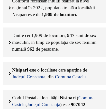
Conform recensământului realizat la nivel
național în 2022, populația totală a localității
Nisipari este de
1,909
de locuitori.
Dintre cei
1,909
de locuitori,
947
sunt de sex
masculin, în timp ce populația de sex feminin
numără
962
de persoane.
Nisipari
este o localitate care aparține de
Județul Constanța
, din
Comuna Castelu
.
Codul Poștal al localității
Nisipari
(
Comuna
Castelu
,
Județul Constanța
) este
907042
.