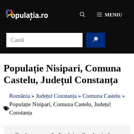
Sari
la
MENIU
conținut
Caută
Populație Nisipari, Comuna
Castelu, Județul Constanța
România
»
Județul Constanța
»
Comuna Castelu
»
Populație Nisipari, Comuna Castelu, Județul
Constanța