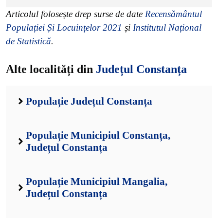
Articolul folosește drep surse de date
Recensământul
Populației Și Locuințelor 2021
și
Institutul Național
de Statistică
.
Alte localități din
Județul Constanța
Populație Județul Constanța
Populație Municipiul Constanța,
Județul Constanța
Populație Municipiul Mangalia,
Județul Constanța