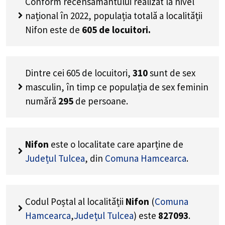
Conform recensământului realizat la nivel
național în 2022, populația totală a localității
Nifon este de
605
de locuitori.
Dintre cei
605
de locuitori,
310
sunt de sex
masculin, în timp ce populația de sex feminin
numără
295
de persoane.
Nifon
este o localitate care aparține de
Județul Tulcea
, din
Comuna Hamcearca
.
Codul Poștal al localității
Nifon
(
Comuna
Hamcearca
,
Județul Tulcea
) este
827093
.