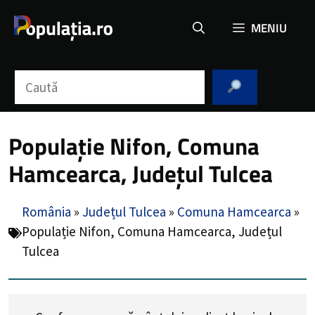
Sari
MENIU
la
conținut
Caută
Populație Nifon, Comuna
Hamcearca, Județul Tulcea
România
»
Județul Tulcea
»
Comuna Hamcearca
»
Populație Nifon, Comuna Hamcearca, Județul
Tulcea