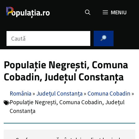
Sari
MENIU
la
conținut
Caută
Populație Negrești, Comuna
Cobadin, Județul Constanța
România
»
Județul Constanța
»
Comuna Cobadin
»
Populație Negrești, Comuna Cobadin, Județul
Constanța