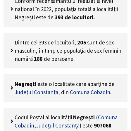
Conform recensământului realizat la nivel
național în 2022, populația totală a localității
Negrești este de
393
de locuitori.
Dintre cei
393
de locuitori,
205
sunt de sex
masculin, în timp ce populația de sex feminin
numără
188
de persoane.
Negrești
este o localitate care aparține de
Județul Constanța
, din
Comuna Cobadin
.
Codul Poștal al localității
Negrești
(
Comuna
Cobadin
,
Județul Constanța
) este
907068
.