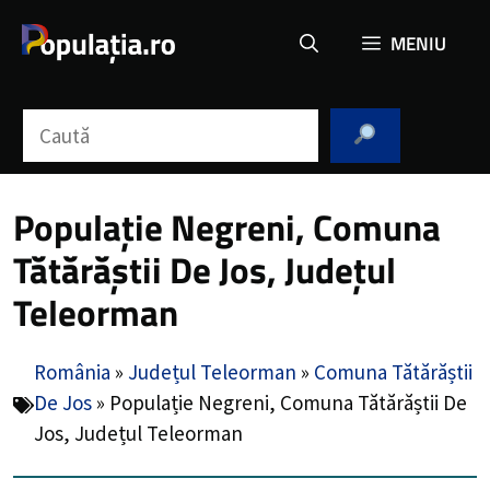
Sari
MENIU
la
conținut
Caută
Populație Negreni, Comuna
Tătărăștii De Jos, Județul
Teleorman
România
»
Județul Teleorman
»
Comuna Tătărăștii
De Jos
»
Populație Negreni, Comuna Tătărăștii De
Jos, Județul Teleorman