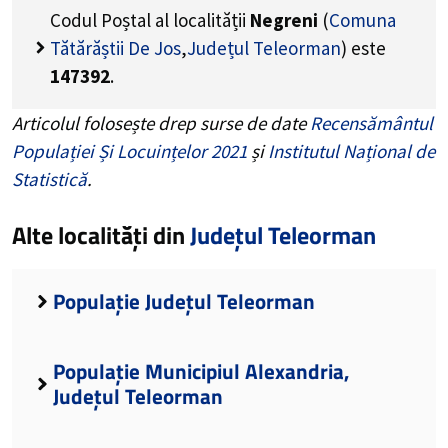
Codul Poștal al localității
Negreni
(
Comuna
Tătărăștii De Jos
,
Județul Teleorman
) este
147392
.
Articolul folosește drep surse de date
Recensământul
Populației Și Locuințelor 2021
și
Institutul Național de
Statistică
.
Alte localități din
Județul Teleorman
Populație Județul Teleorman
Populație Municipiul Alexandria,
Județul Teleorman