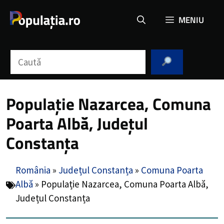
Sari
MENIU
la
conținut
Caută
Populație Nazarcea, Comuna
Poarta Albă, Județul
Constanța
România
»
Județul Constanța
»
Comuna Poarta
Albă
»
Populație Nazarcea, Comuna Poarta Albă,
Județul Constanța