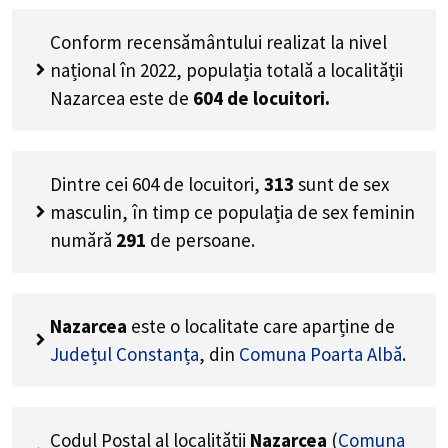
Conform recensământului realizat la nivel
național în 2022, populația totală a localității
Nazarcea este de
604
de locuitori.
Dintre cei
604
de locuitori,
313
sunt de sex
masculin, în timp ce populația de sex feminin
numără
291
de persoane.
Nazarcea
este o localitate care aparține de
Județul Constanța
, din
Comuna Poarta Albă
.
Codul Poștal al localității
Nazarcea
(
Comuna