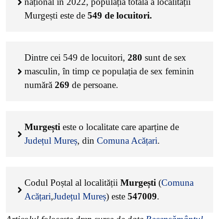
național în 2022, populația totală a localității
Murgești este de
549
de locuitori.
Dintre cei
549
de locuitori,
280
sunt de sex
masculin, în timp ce populația de sex feminin
numără
269
de persoane.
Murgești
este o localitate care aparține de
Județul Mureș
, din
Comuna Acățari
.
Codul Poștal al localității
Murgești
(
Comuna
Acățari
,
Județul Mureș
) este
547009
.