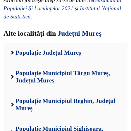
Articolul folosește drep surse de date
Recensământul
Populației Și Locuințelor 2021
și
Institutul Național
de Statistică
.
Alte localități din
Județul Mureș
Populație Județul Mureș
Populație Municipiul Târgu Mureș,
Județul Mureș
Populație Municipiul Reghin, Județul
Mureș
Populație Municipiul Sighișoara,