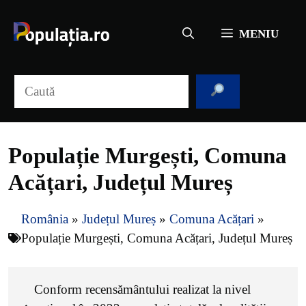
Sari
la
MENIU
conținut
Caută
Populație Murgești, Comuna
Acățari, Județul Mureș
România
»
Județul Mureș
»
Comuna Acățari
»
Populație Murgești, Comuna Acățari, Județul Mureș
Conform recensământului realizat la nivel